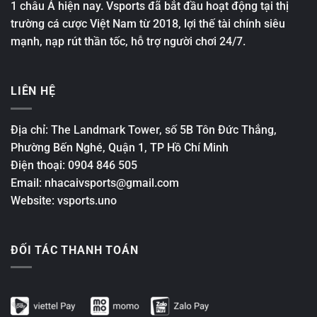
1 châu Á hiện nay. Vsports đã bắt đầu hoạt động tại thị
trường cá cược Việt Nam từ 2018, lợi thế tài chính siêu
mạnh, nạp rút thần tốc, hỗ trợ người chơi 24/7.
LIÊN HỆ
Địa chỉ: The Landmark Tower, số 5B Tôn Đức Thắng,
Phường Bến Nghé, Quận 1, TP Hồ Chí Minh
Điện thoại: 0904 846 505
Email: nhacaivsports@gmail.com
Website: vsports.uno
ĐỐI TÁC THANH TOÁN