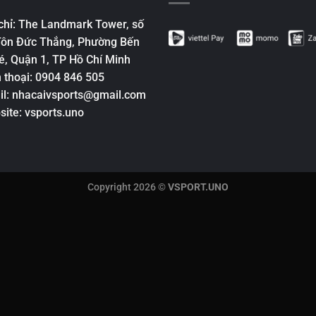
chỉ: The Landmark Tower, số
Tôn Đức Thắng, Phường Bến
, Quận 1, TP Hồ Chí Minh
 thoại: 0904 846 505
il: nhacaivsports@gmail.com
ite: vsports.uno
Copyright 2026 ©
VSPORT.UNO