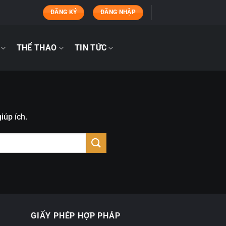
ĐĂNG KÝ
ĐĂNG NHẬP
THỂ THAO
TIN TỨC
iúp ích.
GIẤY PHÉP HỢP PHÁP