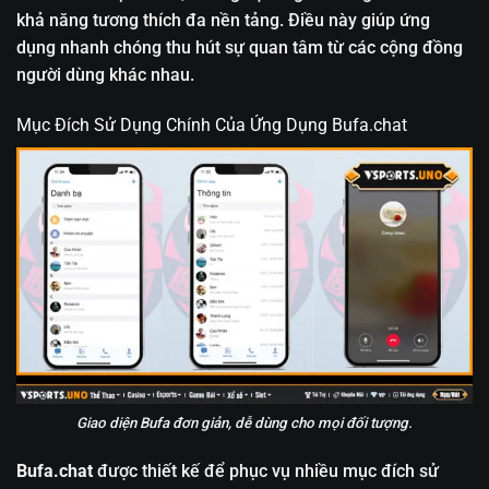
khả năng tương thích đa nền tảng. Điều này giúp ứng
dụng nhanh chóng thu hút sự quan tâm từ các cộng đồng
người dùng khác nhau.
Mục Đích Sử Dụng Chính Của Ứng Dụng Bufa.chat
Giao diện Bufa đơn giản, dễ dùng cho mọi đối tượng.
Bufa.chat
được thiết kế để phục vụ nhiều mục đích sử