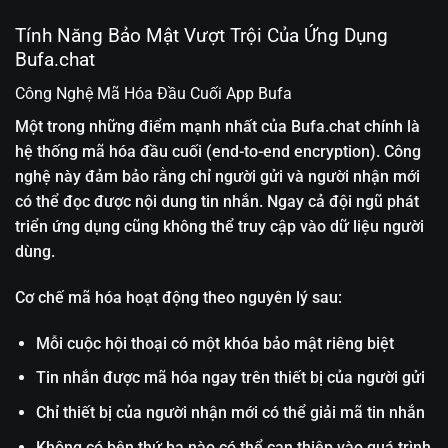
Tính Năng Bảo Mật Vượt Trội Của Ứng Dụng
Bufa.chat
Công Nghệ Mã Hóa Đầu Cuối App Bufa
Một trong những điểm mạnh nhất của Bufa.chat chính là
hệ thống mã hóa đầu cuối (
end-to-end encryption
). Công
nghệ này đảm bảo rằng chỉ người gửi và người nhận mới
có thể đọc được nội dung tin nhắn. Ngay cả đội ngũ phát
triển ứng dụng cũng không thể truy cập vào dữ liệu người
dùng.
Cơ chế mã hóa hoạt động theo nguyên lý sau:
Mỗi cuộc hội thoại có một khóa bảo mật riêng biệt
Tin nhắn được mã hóa ngay trên thiết bị của người gửi
Chỉ thiết bị của người nhận mới có thể giải mã tin nhắn
Không có bên thứ ba nào có thể can thiệp vào quá trình