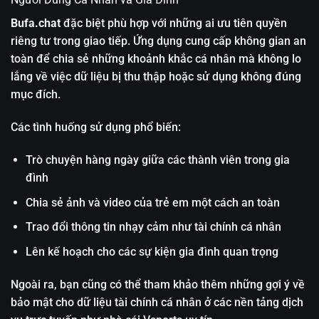
Bufa.chat
đặc biệt phù hợp với những ai ưu tiên quyền
riêng tư trong giao tiếp. Ứng dụng cung cấp không gian an
toàn để chia sẻ những khoảnh khắc cá nhân mà không lo
lắng về việc dữ liệu bị thu thập hoặc sử dụng không đúng
mục đích.
Các tình huống sử dụng phổ biến:
Trò chuyện hàng ngày giữa các thành viên trong gia
đình
Chia sẻ ảnh và video của trẻ em một cách an toàn
Trao đổi thông tin nhạy cảm như tài chính cá nhân
Lên kế hoạch cho các sự kiện gia đình quan trọng
Ngoài ra, bạn cũng có thể tham khảo thêm những gợi ý về
bảo mật cho dữ liệu tài chính cá nhân ở các nền tảng dịch