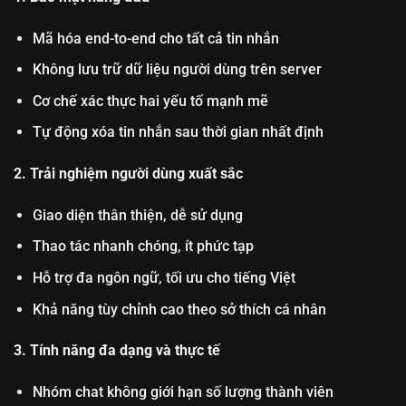
Mã hóa end-to-end cho tất cả tin nhắn
Không lưu trữ dữ liệu người dùng trên server
Cơ chế xác thực hai yếu tố mạnh mẽ
Tự động xóa tin nhắn sau thời gian nhất định
2. Trải nghiệm người dùng xuất sắc
Giao diện thân thiện, dễ sử dụng
Thao tác nhanh chóng, ít phức tạp
Hỗ trợ đa ngôn ngữ, tối ưu cho tiếng Việt
Khả năng tùy chỉnh cao theo sở thích cá nhân
3. Tính năng đa dạng và thực tế
Nhóm chat không giới hạn số lượng thành viên