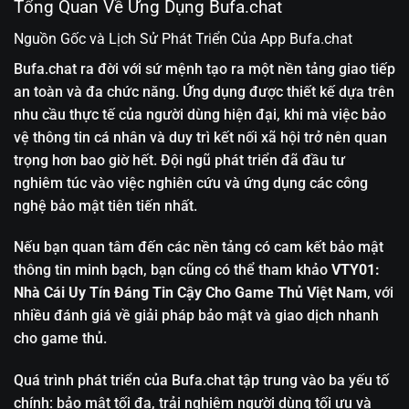
Tổng Quan Về Ứng Dụng Bufa.chat
Nguồn Gốc và Lịch Sử Phát Triển Của App Bufa.chat
Bufa.chat ra đời với sứ mệnh tạo ra một nền tảng giao tiếp
an toàn và đa chức năng. Ứng dụng được thiết kế dựa trên
nhu cầu thực tế của người dùng hiện đại, khi mà việc bảo
vệ thông tin cá nhân và duy trì kết nối xã hội trở nên quan
trọng hơn bao giờ hết. Đội ngũ phát triển đã đầu tư
nghiêm túc vào việc nghiên cứu và ứng dụng các công
nghệ bảo mật tiên tiến nhất.
Nếu bạn quan tâm đến các nền tảng có cam kết bảo mật
thông tin minh bạch, bạn cũng có thể tham khảo
VTY01:
Nhà Cái Uy Tín Đáng Tin Cậy Cho Game Thủ Việt Nam
, với
nhiều đánh giá về giải pháp bảo mật và giao dịch nhanh
cho game thủ.
Quá trình phát triển của Bufa.chat tập trung vào ba yếu tố
chính: bảo mật tối đa, trải nghiệm người dùng tối ưu và