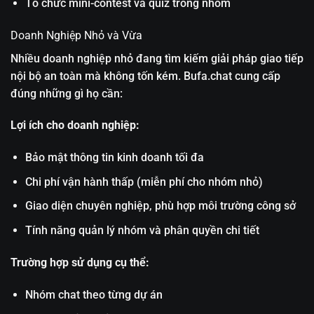
Tổ chức mini-contest và quiz trong nhóm
Doanh Nghiệp Nhỏ và Vừa
Nhiều doanh nghiệp nhỏ đang tìm kiếm giải pháp giao tiếp
nội bộ an toàn mà không tốn kém. Bufa.chat cung cấp
đúng những gì họ cần:
Lợi ích cho doanh nghiệp:
Bảo mật thông tin kinh doanh tối đa
Chi phí vận hành thấp (miễn phí cho nhóm nhỏ)
Giao diện chuyên nghiệp, phù hợp môi trường công sở
Tính năng quản lý nhóm và phân quyền chi tiết
Trường hợp sử dụng cụ thể:
Nhóm chat theo từng dự án