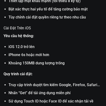
Thiết lập mật khẩu mạnh (tối thiểu 8 ký tự)
Bật xác thực hai yếu tố để tăng cường bảo mật
Tùy chỉnh cài đặt quyền riêng tư theo nhu cầu
Cài Đặt Trên iOS
Yêu cầu hệ thống:
iOS 12.0 trở lên
iPhone 6s hoặc mới hơn
Khoảng 150MB dung lượng trống
Quy trình cài đặt:
Truy cập trình duyệt tìm kiếm Google, Firefox, Safari…
Nhấn “Get” để tải ứng dụng miễn phí
Sử dụng Touch ID hoặc Face ID để xác nhận tải về