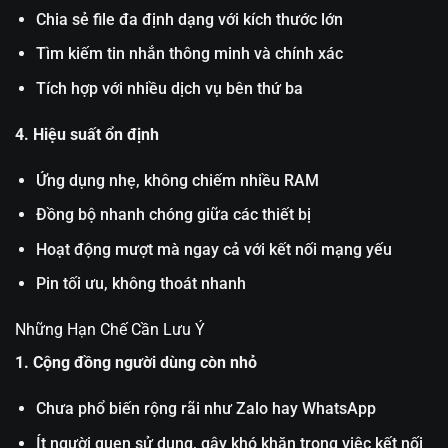
Chia sẻ file đa định dạng với kích thước lớn
Tìm kiếm tin nhắn thông minh và chính xác
Tích hợp với nhiều dịch vụ bên thứ ba
4. Hiệu suất ổn định
Ứng dụng nhẹ, không chiếm nhiều RAM
Đồng bộ nhanh chóng giữa các thiết bị
Hoạt động mượt mà ngay cả với kết nối mạng yếu
Pin tối ưu, không thoát nhanh
Những Hạn Chế Cần Lưu Ý
1. Cộng đồng người dùng còn nhỏ
Chưa phổ biến rộng rãi như Zalo hay WhatsApp
Ít người quen sử dụng, gây khó khăn trong việc kết nối