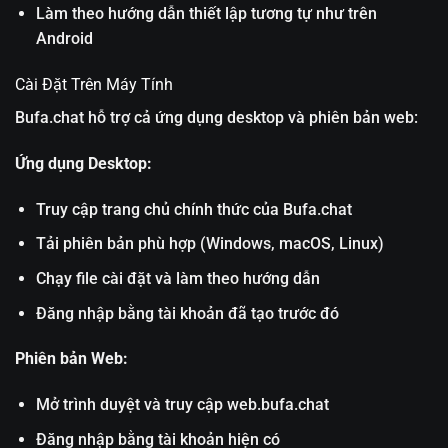
Làm theo hướng dẫn thiết lập tương tự như trên
Android
Cài Đặt Trên Máy Tính
Bufa.chat hỗ trợ cả ứng dụng desktop và phiên bản web:
Ứng dụng Desktop:
Truy cập trang chủ chính thức của Bufa.chat
Tải phiên bản phù hợp (Windows, macOS, Linux)
Chạy file cài đặt và làm theo hướng dẫn
Đăng nhập bằng tài khoản đã tạo trước đó
Phiên bản Web:
Mở trình duyệt và truy cập web.bufa.chat
Đăng nhập bằng tài khoản hiện có